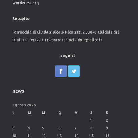
WordPress.org
Recapito
Parrocchia di Cividale vicolo Nicoletti 2 33043 Cividale del
Friuli tel. 0432.731144 parrocchiacividale@alice.it
seguici
NEWS
Agosto 2026
L
M
M
G
V
S
D
1
2
3
4
5
6
7
8
9
10
11
12
13
14
15
16