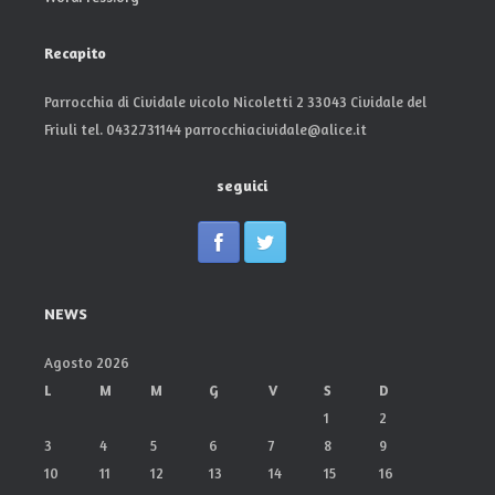
Recapito
Parrocchia di Cividale vicolo Nicoletti 2 33043 Cividale del
Friuli tel. 0432.731144 parrocchiacividale@alice.it
seguici
NEWS
Agosto 2026
L
M
M
G
V
S
D
1
2
3
4
5
6
7
8
9
10
11
12
13
14
15
16