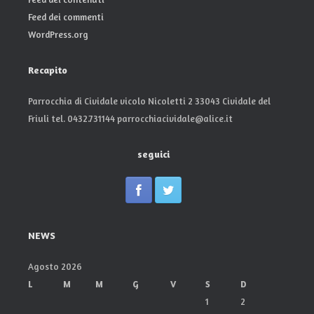
Feed dei commenti
WordPress.org
Recapito
Parrocchia di Cividale vicolo Nicoletti 2 33043 Cividale del
Friuli tel. 0432.731144 parrocchiacividale@alice.it
seguici
NEWS
Agosto 2026
L
M
M
G
V
S
D
1
2